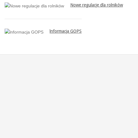
Nowe regulacje dla rolników
lnformacja GOPS
PR