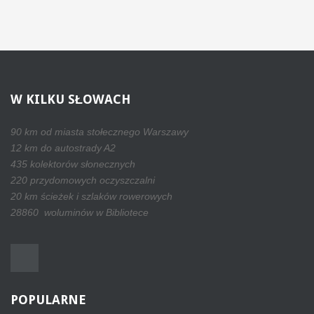
W
KILKU SŁOWACH
90 km od miasta stołecznego Warszawy
12 km do autostrady A2
435 kolektorów słonecznych
220 przydomowych oczyszczalni
20 km ścieżek i szlaków rowerowych
28860 woluminów w Bibliotece
POPULARNE