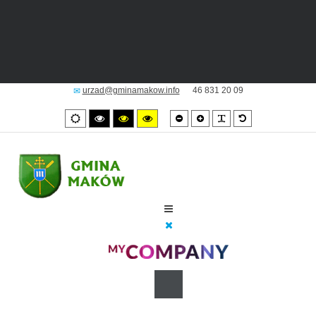
urzad@gminamakow.info
46 831 20 09
Smaller
Larger
PLG_SYSTEM_JM
Default
Tryb
High
High
High
font
font
font
domyślny
contrast
contrast
contrast
black/white
black/yellow
yellow/black
mode.
mode.
mode.