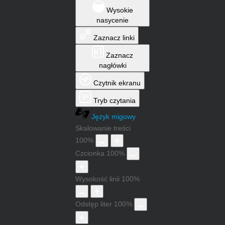
Wysokie
nasycenie
Zaznacz linki
Zaznacz
nagłówki
Czytnik ekranu
Tryb czytania
Język migowy
Skalowanie treści
100
%
Czcionka
100
%
Wysokość linii
100
%
Odstęp liter
100
%