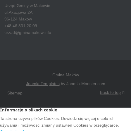
Urząd Gminy w Makowie
ul.Akacjowa 2A
96-124 Maków
+48 46 831 20 09
urzad@gminamakow.info
Gmina Maków
Joomla Templates
by Joomla-Monster.com
Back to top
Sitemap
Informacje o plikach cookie
Ta strona używa plików Cookies. Dowiedz się więcej o celu ich
używania i możliwości zmiany ustawień Cookies w przeglądarce.