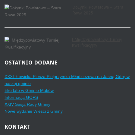
Dożynki Powiatowe – Stara
Rawa 2025
I Międzypowiatowy Turniej
Kwalifikacyjny
OSTATNIO
DODANE
XXXI. Łowicka Piesza Pielgrzymka Młodzieżowa na Jasną Górę w
naszej gminie
Eko lato w Gminie Maków
Informacja GOPS
XXIV Sesja Rady Gminy
Nowe wydanie Wieści z Gminy
KONTAKT