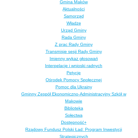
Gmina Maków
Aktualności
Samorząd
Władze
Urząd Gminy
Rada Gminy
Z prac Rady Gminy
Transmisje sesji Rady Gminy
Imienny wykaz głosowań
Interpelacje i wnioski radnych
Petycje
Ośrodek Pomocy Społecznej
Pomoc dla Ukrainy
Gminny Zespół Ekonomiczno-Administracyjny Szkół w
Makowie
Biblioteka
Sołectwa
Dostępność+
Rządowy Fundusz Polski Ład: Program Inwestycji
Strategicznych