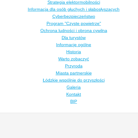
Strategia elektormobilności
Informacja dla osób głuchych i słabosłyszących
Cyberbezpieczeństwo
Program "Czyste powietrze"
Ochrona ludności i obrona cywilna
Dla turystów
Informacje ogólne
Historia
Warto zobaczyć
Przyroda
Miasta partnerskie
Łódzkie wspólnie do przyszłości
Galeria
Kontakt
BIP