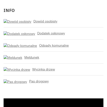
INFO
Dowód osobisty
Dodatek osłonowy
Odpady komunalne
Meldunek
Wycinka drzew
Pas drogowy