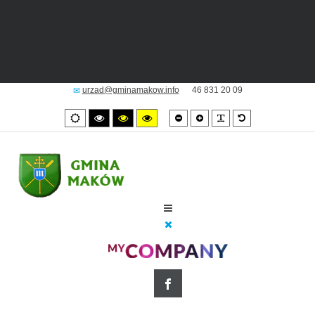
urzad@gminamakow.info
46 831 20 09
Smaller
Larger
PLG_SYSTEM_JM
Default
Tryb
High
High
High
font
font
font
domyślny
contrast
contrast
contrast
black/white
black/yellow
yellow/black
mode.
mode.
mode.