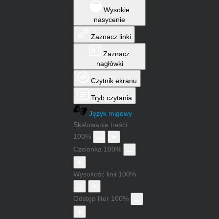
Wysokie
nasycenie
Zaznacz linki
Zaznacz
nagłówki
Czytnik ekranu
Tryb czytania
Język migowy
Skalowanie treści
100
%
Czcionka
100
%
Wysokość linii
100
%
Odstęp liter
100
%