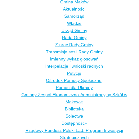
Gmina Maków
Aktualności
Samorząd
Władze
Urząd Gminy
Rada Gminy
Z prac Rady Gminy
Transmisje sesji Rady Gminy
Imienny wykaz głosowań
Interpelacje i wnioski radnych
Petycje
Ośrodek Pomocy Społecznej
Pomoc dla Ukrainy
Gminny Zespół Ekonomiczno-Administracyjny Szkół w
Makowie
Biblioteka
Sołectwa
Dostępność+
Rządowy Fundusz Polski Ład: Program Inwestycji
Strategicznych