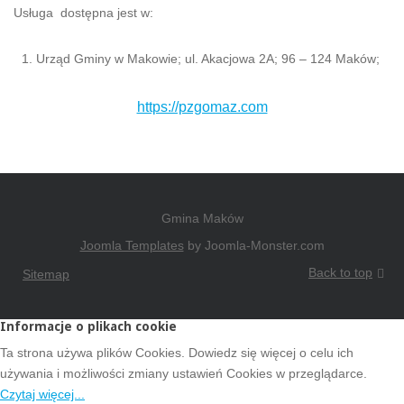
Usługa dostępna jest w:
Urząd Gminy w Makowie; ul. Akacjowa 2A; 96 – 124 Maków;
https://pzgomaz.com
Gmina Maków
Joomla Templates
by Joomla-Monster.com
Back to top
Sitemap
Informacje o plikach cookie
Ta strona używa plików Cookies. Dowiedz się więcej o celu ich
używania i możliwości zmiany ustawień Cookies w przeglądarce.
Czytaj więcej...